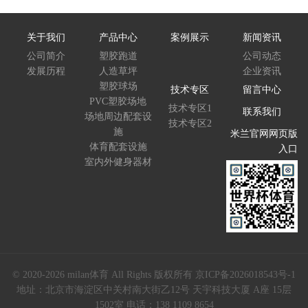
关于我们
产品中心
案例展示
新闻资讯
公司简介
塑胶跑道
公司动态
发展历程
人造草坪
企业资讯
塑胶球场
技术专区
留言中心
PVC塑胶场地
技术专区1
联系我们
场地周边配套设
技术专区2
施
米兰官网网页版
体育配套设施
入口
室内外健身器材
© 2020-2026 milan体育 All Rights 版权所有
京ICP备2026018543号-1
地址：北京市海淀区中关村南大街乙12号 天宇科技大厦 A座 15层
1502室 电话：138 1109 8654